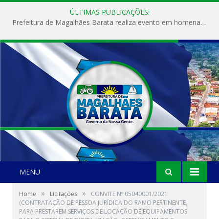
ÚLTIMAS PUBLICAÇÕES:
Prefeitura de Magalhães Barata realiza evento em homenagem ao Dia Internacional da Mulher
MENU
»
»
Home
Licitações
CONVITE Nº 05040001/2021
(CONTRATAÇÃO DE PESSOA JURÍDICA DO RAMO PERTINENTE,
PARA PRESTAREM SERVIÇOS DE LOCAÇÃO DE EQUIPAMENTOS