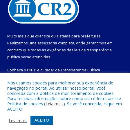
Muito mais que
criar site
ou
sistema para prefeituras
!
Realizamos uma
assessoria
completa, onde garantimos em
contrato que todas as exigências das
leis de transparência
pública
serão atendidas.
Conheça o
PNTP
e o
Radar da Transparência Pública
Nós usamos cookies para melhorar sua experiência de
navegação no portal. Ao utilizar nosso portal, você
concorda com a política de monitoramento de cookies.
Para ter mais informações sobre como isso é feito, acesse
Todos os direitos reservados a Prefeitura Municipal de
Política de cookies (
Leia mais
). Se você concorda, clique em
Magalhães Barata.
ACEITO.
Mapa do Site
Acessar Área Administrativa
ACEITO
Leia mais
Acessar Webmail