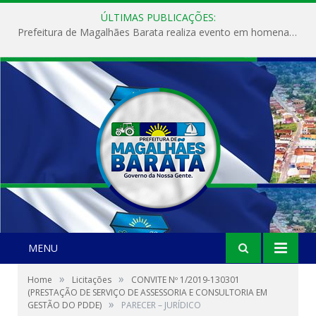
ÚLTIMAS PUBLICAÇÕES:
Prefeitura de Magalhães Barata realiza evento em homenagem ao Dia Internacional da Mulher
MENU
»
»
Home
Licitações
CONVITE Nº 1/2019-130301
(PRESTAÇÃO DE SERVIÇO DE ASSESSORIA E CONSULTORIA EM
»
GESTÃO DO PDDE)
PARECER – JURÍDICO