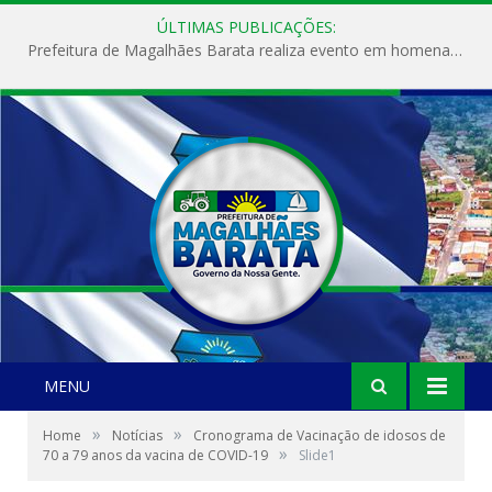
ÚLTIMAS PUBLICAÇÕES:
Prefeitura de Magalhães Barata realiza evento em homenagem ao Dia Internacional da Mulher
MENU
»
»
Home
Notícias
Cronograma de Vacinação de idosos de
»
70 a 79 anos da vacina de COVID-19
Slide1