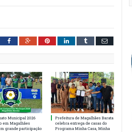
tter
Facebook
Google+
Pinterest
LinkedIn
Tumblr
Email
to Municipal 2026
Prefeitura de Magalhães Barata
io em Magalhães
celebra entrega de casas do
om grande participação
Programa Minha Casa, Minha