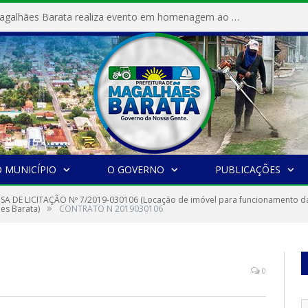
Prefeitura de Magalhães Barata realiza evento em homenagem ao Dia Internacional da Mulher
 MUNICÍPIO
O GOVERNO
PUBLICAÇÕES
SA DE LICITAÇÃO Nº 7/2019-030106 (Locação de imóvel para funcionamento da c
»
es Barata)
CONTRATO N 2019030106
0