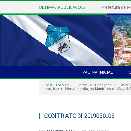
ÚLTIMAS PUBLICAÇÕES:
PÁGINA INICIAL
O
»
»
VOCÊ ESTÁ EM:
Home
Licitações
DISPEN
s/n, bairro: Nonatolandia, no Município de Magalhã
CONTRATO N 2019030106