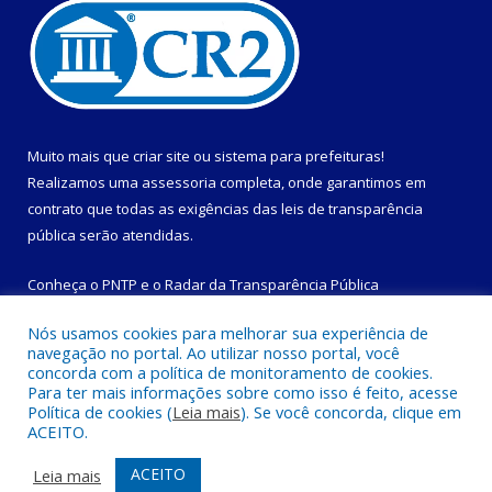
Muito mais que
criar site
ou
sistema para prefeituras
!
Realizamos uma
assessoria
completa, onde garantimos em
contrato que todas as exigências das
leis de transparência
pública
serão atendidas.
Conheça o
PNTP
e o
Radar da Transparência Pública
Nós usamos cookies para melhorar sua experiência de
navegação no portal. Ao utilizar nosso portal, você
concorda com a política de monitoramento de cookies.
Para ter mais informações sobre como isso é feito, acesse
Todos os direitos reservados a Prefeitura Municipal de
Política de cookies (
Leia mais
). Se você concorda, clique em
Magalhães Barata.
ACEITO.
Mapa do Site
Acessar Área Administrativa
ACEITO
Leia mais