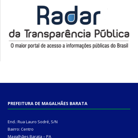
PREFEITURA DE MAGALHÃES BARATA
End.: Rua Lauro Sodré, S/N
Bairro: Centro
Magalhães Barata – PA