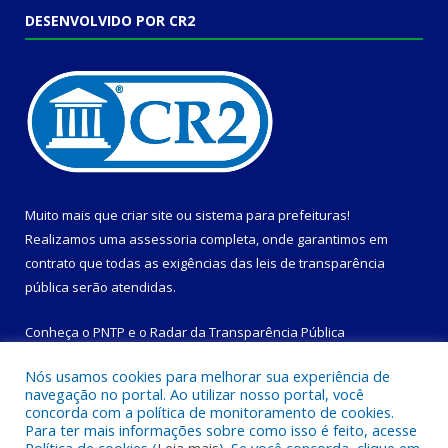
DESENVOLVIDO POR CR2
Muito mais que
criar site
ou
sistema para prefeituras
!
Realizamos uma
assessoria
completa, onde garantimos em
contrato que todas as exigências das
leis de transparência
pública
serão atendidas.
Conheça o
PNTP
e o
Radar da Transparência Pública
Nós usamos cookies para melhorar sua experiência de
navegação no portal. Ao utilizar nosso portal, você
concorda com a política de monitoramento de cookies.
Para ter mais informações sobre como isso é feito, acesse
Todos os direitos reservados a Prefeitura Municipal de