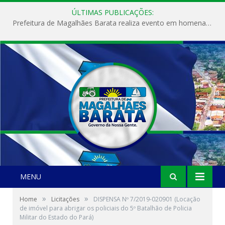
ÚLTIMAS PUBLICAÇÕES:
Prefeitura de Magalhães Barata realiza evento em homenagem ao Dia Internacional da Mulher
MENU
»
»
Home
Licitações
DISPENSA Nº 7/2019-020901 (Locação
de imóvel para abrigar os policiais do 5º Batalhão de Policia
Militar do Estado do Pará)