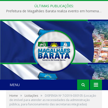
ÚLTIMAS PUBLICAÇÕES:
Prefeitura de Magalhães Barata realiza evento em homenagem ao Dia Internacional da Mulher
MENU
»
»
Home
Licitações
DISPENSA Nº 7/2019-030105 (Locação
de imóvel para atender as necessidades da administração
pública, para funcionamento das secretarias integradas)