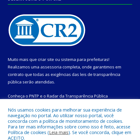
Muito mais que
criar site
ou
sistema para prefeituras
!
Realizamos uma
assessoria
completa, onde garantimos em
contrato que todas as exigências das
leis de transparência
pública
serão atendidas.
Conheça o
PNTP
e o
Radar da Transparência Pública
Nós usamos cookies para melhorar sua experiência de
navegação no portal. Ao utilizar nosso portal, você
concorda com a política de monitoramento de cookies.
Para ter mais informações sobre como isso é feito, acesse
Todos os direitos reservados a Prefeitura Municipal de
Política de cookies (
Leia mais
). Se você concorda, clique em
Magalhães Barata.
ACEITO.