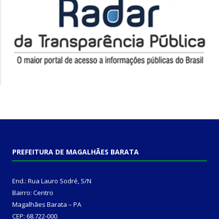
PREFEITURA DE MAGALHÃES BARATA
End.: Rua Lauro Sodré, S/N
Bairro: Centro
Magalhães Barata – PA
CEP: 68.722-000