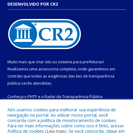
DESENVOLVIDO POR CR2
Muito mais que
criar site
ou
sistema para prefeituras
!
Realizamos uma
assessoria
completa, onde garantimos em
contrato que todas as exigências das
leis de transparência
pública
serão atendidas.
Conheça o
PNTP
e o
Radar da Transparência Pública
Nós usamos cookies para melhorar sua experiência de
navegação no portal. Ao utilizar nosso portal, você
concorda com a política de monitoramento de cookies.
Para ter mais informações sobre como isso é feito, acesse
Todos os direitos reservados a Prefeitura Municipal de
Política de cookies (
Leia mais
). Se você concorda, clique em