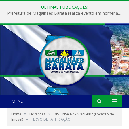
ÚLTIMAS PUBLICAÇÕES:
Prefeitura de Magalhães Barata realiza evento em homenagem ao Dia Internacional da Mulher
MENU
»
»
Home
Licitações
DISPENSA Nº 7/2021-002 (Locação de
»
Imóvel)
TERMO DE RATIFICAÇÃO