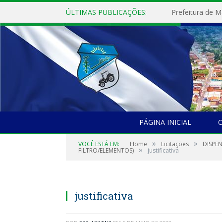
ÚLTIMAS PUBLICAÇÕES:
PÁGINA INICIAL
O
»
»
VOCÊ ESTÁ EM:
Home
Licitações
DISPEN
»
FILTRO/ELEMENTOS)
justificativa
justificativa