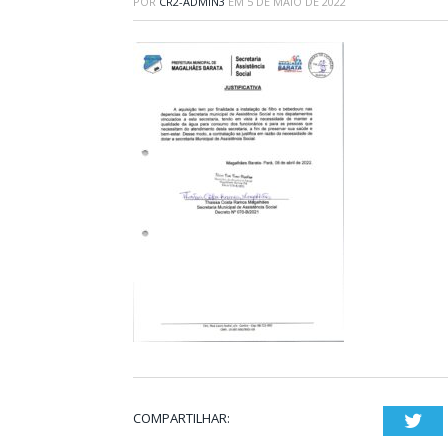
POR
CR2-ADMIN3
EM
5 DE MAIO DE 2022
COMPARTILHAR:
Twi