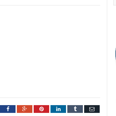
tter
Facebook
Google+
Pinterest
LinkedIn
Tumblr
Email