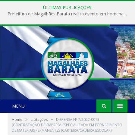
ÚLTIMAS PUBLICAÇÕES:
Prefeitura de Magalhães Barata realiza evento em homenagem ao Dia Internacional da Mulher
MENU
»
»
Home
Licitações
DISPENSA Nº 7/2022-0013
(CONTRATAÇÃO DE EMPRESA ESPECIALIZADA EM FORNECIMENTO
DE MATERIAIS PERMANENTES (CARTEIRA/CADEIRA ESCOLAR))