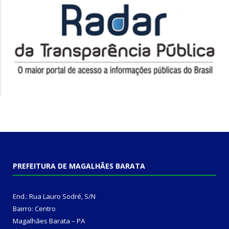
PREFEITURA DE MAGALHÃES BARATA
End.: Rua Lauro Sodré, S/N
Bairro: Centro
Magalhães Barata – PA