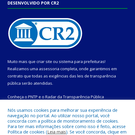
DESENVOLVIDO POR CR2
Muito mais que
criar site
ou
sistema para prefeituras
!
Realizamos uma
assessoria
completa, onde garantimos em
contrato que todas as exigências das
leis de transparência
pública
serão atendidas.
Conheça o
PNTP
e o
Radar da Transparência Pública
Nós usamos cookies para melhorar sua experiência de
navegação no portal. Ao utilizar nosso portal, você
concorda com a política de monitoramento de cookies.
Para ter mais informações sobre como isso é feito, acesse
Todos os direitos reservados a Prefeitura Municipal de
Política de cookies (
Leia mais
). Se você concorda, clique em
Magalhães Barata.