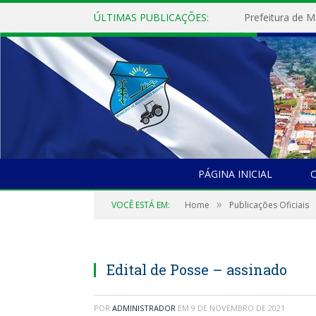
ÚLTIMAS PUBLICAÇÕES:
PÁGINA INICIAL
O
»
VOCÊ ESTÁ EM:
Home
Publicações Oficiais
Edital de Posse – assinado
POR
ADMINISTRADOR
EM
9 DE NOVEMBRO DE 2021