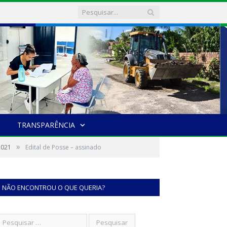
TRANSPARÊNCIA
»
2021
Edital de Posse – assinado
NÃO ENCONTROU O QUE QUERIA?