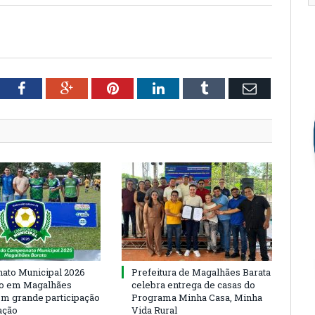
tter
Facebook
Google+
Pinterest
LinkedIn
Tumblr
Email
to Municipal 2026
Prefeitura de Magalhães Barata
io em Magalhães
celebra entrega de casas do
om grande participação
Programa Minha Casa, Minha
ação
Vida Rural