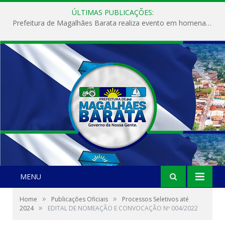
ÚLTIMAS PUBLICAÇÕES:
Prefeitura de Magalhães Barata realiza evento em homenagem ao Dia Internacional da Mulher
MENU
»
»
Home
Publicações Oficiais
Processos Seletivos até
»
2024
EDITAL DE NOMEAÇÃO E CONVOCAÇÃO Nº 004/2022