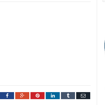
tter
Facebook
Google+
Pinterest
LinkedIn
Tumblr
Email