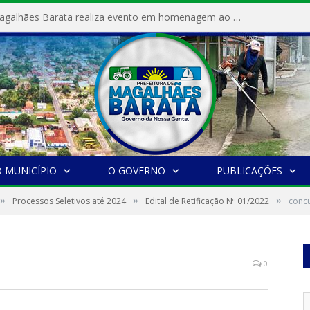
Prefeitura de Magalhães Barata realiza evento em homenagem ao Dia Internacional da Mulher
 MUNICÍPIO
O GOVERNO
PUBLICAÇÕES
»
»
»
Processos Seletivos até 2024
Edital de Retificação Nº 01/2022
conc
0