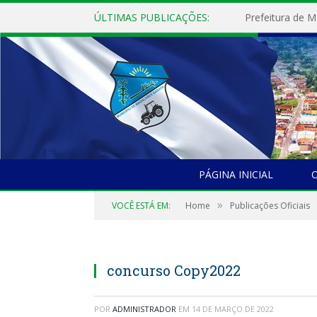
ÚLTIMAS PUBLICAÇÕES:
PÁGINA INICIAL
O
»
VOCÊ ESTÁ EM:
Home
Publicações Oficiais
concurso Copy2022
POR
ADMINISTRADOR
EM
14 DE MARÇO DE 2022