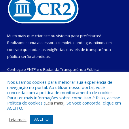
Muito mais que
criar site
ou
sistema para prefeituras
!
Realizamos uma
assessoria
completa, onde garantimos em
contrato que todas as exigências das
leis de transparência
pública
serão atendidas.
Conheça o
PNTP
e o
Radar da Transparência Pública
Nós usamos cookies para melhorar sua experiência de
navegação no portal. Ao utilizar nosso portal, você
concorda com a política de monitoramento de cookies.
Para ter mais informações sobre como isso é feito, acesse
Todos os direitos reservados a Prefeitura Municipal de
Política de cookies (
Leia mais
). Se você concorda, clique em
Magalhães Barata.
ACEITO.
Mapa do Site
Acessar Área Administrativa
ACEITO
Leia mais
Acessar Webmail