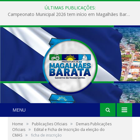
ÚLTIMAS PUBLICAÇÕES:
Campeonato Municipal 2026 tem início em Magalhães Barata com grande participação da população
MENU
»
»
Home
Publicações Oficiais
Demais Publicações
»
Oficiais
Edital e Ficha de Inscrição da eleição do
»
CMAS
ficha de inscrição