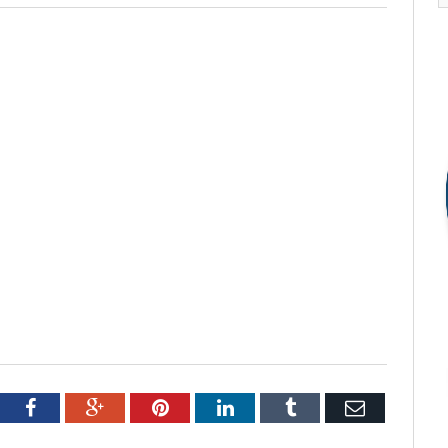
tter
Facebook
Google+
Pinterest
LinkedIn
Tumblr
Email