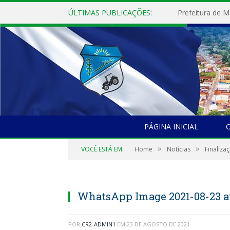
ÚLTIMAS PUBLICAÇÕES:
PÁGINA INICIAL
O
»
»
VOCÊ ESTÁ EM:
Home
Notícias
Finaliza
WhatsApp Image 2021-08-23 at
POR
CR2-ADMIN1
EM
23 DE AGOSTO DE 2021