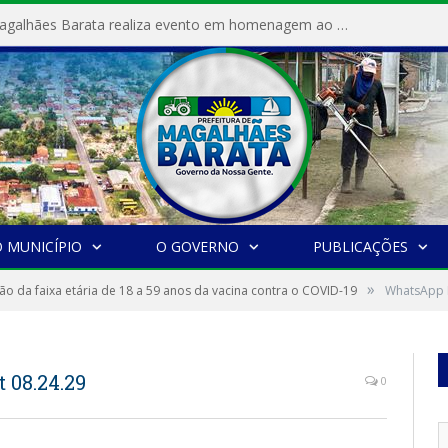
Prefeitura de Magalhães Barata realiza evento em homenagem ao Dia Internacional da Mulher
 MUNICÍPIO
O GOVERNO
PUBLICAÇÕES
»
ção da faixa etária de 18 a 59 anos da vacina contra o COVID-19
WhatsApp I
 08.24.29
0