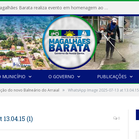
Prefeitura de Magalhães Barata realiza evento em homenagem ao Dia Internacional da Mulher
 MUNICÍPIO
O GOVERNO
PUBLICAÇÕES
»
ção do novo Balneário do Arraial
WhatsApp Image 2025-07-13 at 13.04.15 
3.04.15 (1)
0