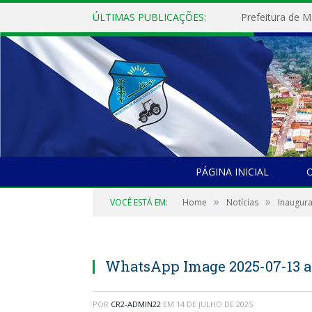
ÚLTIMAS PUBLICAÇÕES:
PÁGINA INICIAL
O
»
»
VOCÊ ESTÁ EM:
Home
Notícias
Inaugura
WhatsApp Image 2025-07-13 at 1
POR
CR2-ADMIN22
EM
14 DE JULHO DE 2025