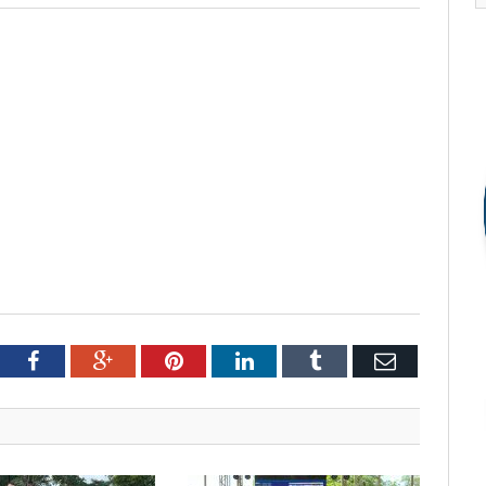
tter
Facebook
Google+
Pinterest
LinkedIn
Tumblr
Email