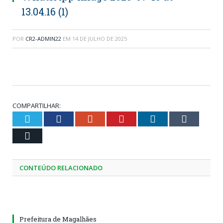
13.04.16 (1)
POR
CR2-ADMIN22
EM
14 DE JULHO DE 2025
COMPARTILHAR:
Twitter
Facebook
Google+
Pinterest
LinkedIn
Tumblr
Email
CONTEÚDO RELACIONADO
Prefeitura de Magalhães