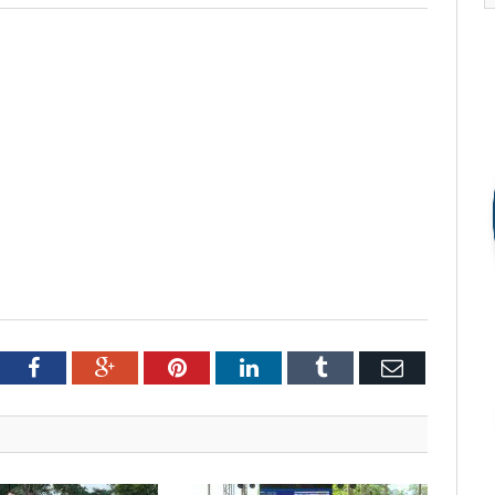
tter
Facebook
Google+
Pinterest
LinkedIn
Tumblr
Email