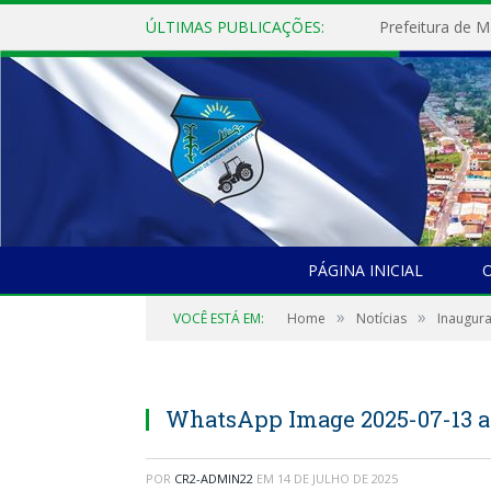
ÚLTIMAS PUBLICAÇÕES:
PÁGINA INICIAL
O
»
»
VOCÊ ESTÁ EM:
Home
Notícias
Inaugura
WhatsApp Image 2025-07-13 at 
POR
CR2-ADMIN22
EM
14 DE JULHO DE 2025