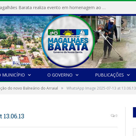
Prefeitura de Magalhães Barata realiza evento em homenagem ao Dia Internacional da Mulher
 MUNICÍPIO
O GOVERNO
PUBLICAÇÕES
»
ção do novo Balneário do Arraial
WhatsApp Image 2025-07-13 at 13.06.13
13.06.13
0