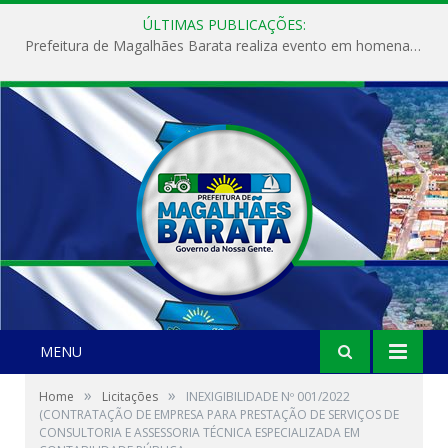
ÚLTIMAS PUBLICAÇÕES:
Prefeitura de Magalhães Barata realiza evento em homenagem ao Dia Internacional da Mulher
MENU
»
»
Home
Licitações
INEXIGIBILIDADE Nº 001/2022
(CONTRATAÇÃO DE EMPRESA PARA PRESTAÇÃO DE SERVIÇOS DE
CONSULTORIA E ASSESSORIA TÉCNICA ESPECIALIZADA EM