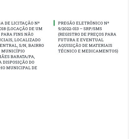
A DE LICITAÇÃO Nº
PREGÃO ELETRÔNICO Nº
0018 (LOCAÇÃO DE UM
9/2022-013 – SRP/SMS
 PARA FINS NÃO
(REGISTRO DE PREÇOS PARA
CIAIS, LOCALIZADO
FUTURA E EVENTUAL
CENTRAL, S/N, BAIRRO
AQUISIÇÃO DE MATERIAIS
 MUNICÍPIO
TÉCNICO E MEDICAMENTOS)
ÃES BARATA/PA,
A DISPOSIÇÃO DO
HO MUNICIPAL DE