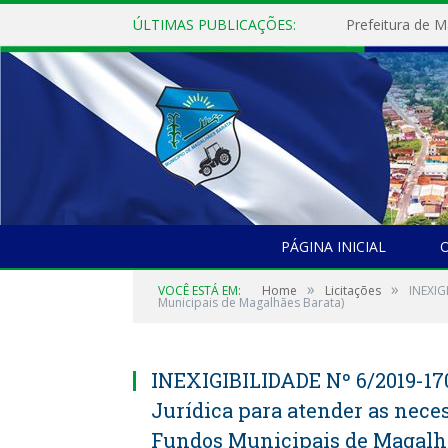
ÚLTIMAS PUBLICAÇÕES:
PÁGINA INICIAL
O
»
»
VOCÊ ESTÁ EM:
Home
Licitações
INEXIG
Municipais de Magalhães Barata)
INEXIGIBILIDADE Nº 6/2019-170
Jurídica para atender as neces
Fundos Municipais de Magalhã