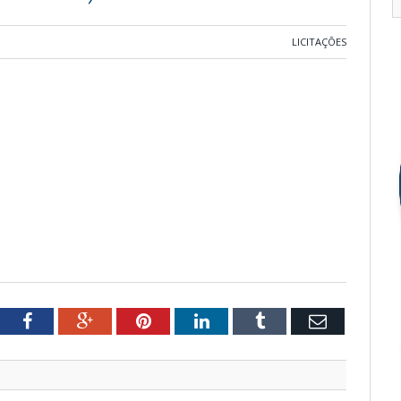
LICITAÇÕES
tter
Facebook
Google+
Pinterest
LinkedIn
Tumblr
Email