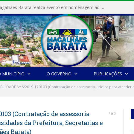
Prefeitura de Magalhães Barata realiza evento em homenagem ao Dia Internacional da Mulher
 MUNICÍPIO
O GOVERNO
PUBLICAÇÕES
IBILIDADE Nº 6/2019-170103 (Contratação de assessoria Jurídica para atender a
103 (Contratação de assessoria
0
sidades da Prefeitura, Secretarias e
es Barata)