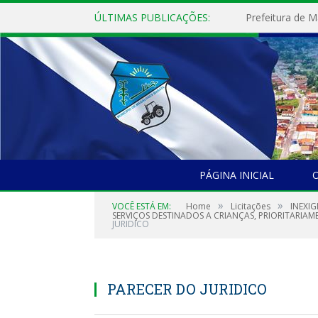
ÚLTIMAS PUBLICAÇÕES:
PÁGINA INICIAL
O
»
»
VOCÊ ESTÁ EM:
Home
Licitações
INEXI
SERVIÇOS DESTINADOS A CRIANÇAS, PRIORITARIAME
JURIDICO
PARECER DO JURIDICO