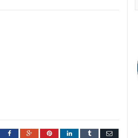
tter
Facebook
Google+
Pinterest
LinkedIn
Tumblr
Email