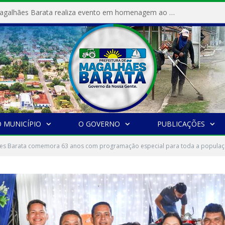
Prefeitura de Magalhães Barata realiza evento em homenagem ao Dia Internacional da Mulher
 MUNICÍPIO
O GOVERNO
PUBLICAÇÕES
es Barata comemora 63 anos com programação especial para toda a popula