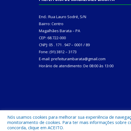
End.: Rua Lauro Sodré, S/N
Bairro: Centro
Magalhães Barata – PA
CEP: 68.722-000
CNPJ: 05 . 171 . 947 – 0001 / 89
Fone: (91) 3812 – 3173
E-mail: prefeiturambarata@gmail.com
Horário de atendimento: De 08:00 às 13:00
Nós usamos cookies para melhorar sua experiência de navegação
Todos os direitos reservados a Prefeitura Municipa
monitoramento de cookies. Para ter mais informações sobre como
concorda, clique em ACEITO.