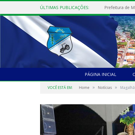
ÚLTIMAS PUBLICAÇÕES:
PÁGINA INICIAL
O
»
»
VOCÊ ESTÁ EM:
Home
Notícias
Magalhã