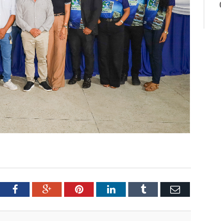
tter
Facebook
Google+
Pinterest
LinkedIn
Tumblr
Email