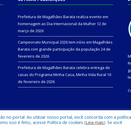
Prefeitura de Magalhães Barata realiza evento em
homenagem ao Dia Internacional da Mulher
12 de
março de 2026
Campeonato Municipal 2026 tem início em Magalhães
Barata com grande participação da população
24 de
fevereiro de 2026
M
R
Prefeitura de Magalhães Barata celebra entrega de
g
casas do Programa Minha Casa, Minha Vida Rural
10
l
de fevereiro de 2026
C
 no portal. Ao utilizar nosso portal, você concorda com a polític
l de Magalhães Barata.
Mapa do Si
 isso é feito, acesse Política de cookies (
Leia mais
). Se você