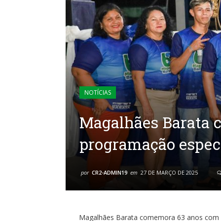
NOTÍCIAS
Magalhães Barata 
programação especi
por
CR2-ADMIN19
em
27 DE MARÇO DE 2025
Magalhães Barata comemora 63 anos com p