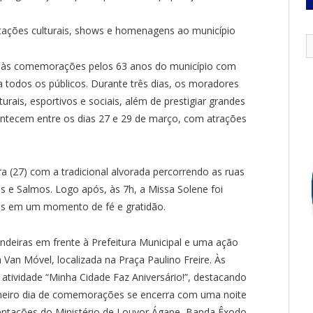
ntações culturais, shows e homenagens ao município
io às comemorações pelos 63 anos do município com
 todos os públicos. Durante três dias, os moradores
turais, esportivos e sociais, além de prestigiar grandes
ontecem entre os dias 27 e 29 de março, com atrações
a (27) com a tradicional alvorada percorrendo as ruas
e Salmos. Logo após, às 7h, a Missa Solene foi
fiéis em um momento de fé e gratidão.
eiras em frente à Prefeitura Municipal e uma ação
an Móvel, localizada na Praça Paulino Freire. Às
atividade “Minha Cidade Faz Aniversário!”, destacando
rimeiro dia de comemorações se encerra com uma noite
entações do Ministério de Louvor Ágape, Banda Êxodo