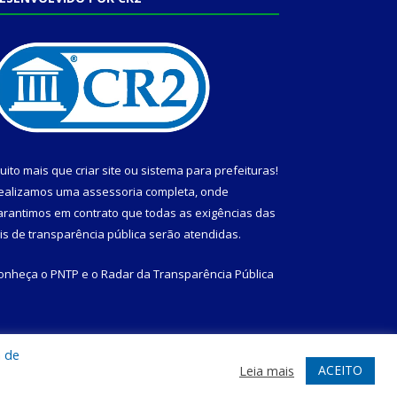
uito mais que
criar site
ou
sistema para prefeituras
!
ealizamos uma
assessoria
completa, onde
arantimos em contrato que todas as exigências das
eis de transparência pública
serão atendidas.
onheça o
PNTP
e o
Radar da Transparência Pública
a de
te
Acessar Área Administrativa
Acessar Webmail
ACEITO
Leia mais