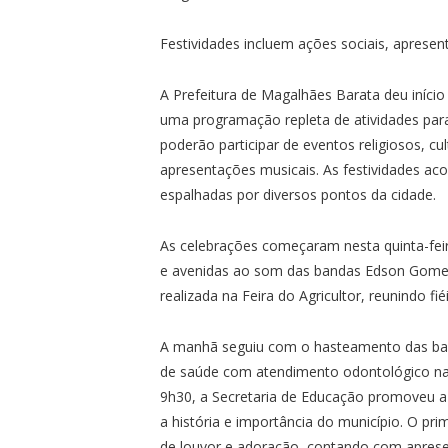
Festividades incluem ações sociais, aprese
A Prefeitura de Magalhães Barata deu iníc
uma programação repleta de atividades para
poderão participar de eventos religiosos, cul
apresentações musicais. As festividades ac
espalhadas por diversos pontos da cidade.
As celebrações começaram nesta quinta-feir
e avenidas ao som das bandas Edson Gomes 
realizada na Feira do Agricultor, reunindo 
A manhã seguiu com o hasteamento das band
de saúde com atendimento odontológico na V
9h30, a Secretaria de Educação promoveu a 
a história e importância do município. O p
de louvor e adoração, contando com apres