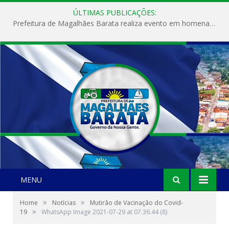
ÚLTIMAS PUBLICAÇÕES:
Prefeitura de Magalhães Barata realiza evento em homenagem ao Dia Internacional da Mulher
MENU
»
»
Home
Notícias
Mutirão de Vacinação do Covid-
»
19
WhatsApp Image 2021-07-29 at 07.36.44 (8)