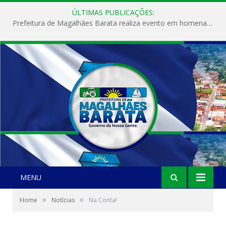
ÚLTIMAS PUBLICAÇÕES:
Prefeitura de Magalhães Barata realiza evento em homenagem ao Dia Internacional da Mulher
MENU
»
»
Home
Notícias
Na Conta!