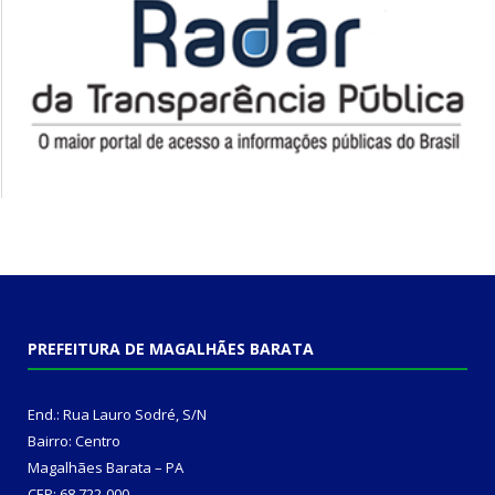
PREFEITURA DE MAGALHÃES BARATA
End.: Rua Lauro Sodré, S/N
Bairro: Centro
Magalhães Barata – PA
CEP: 68.722-000