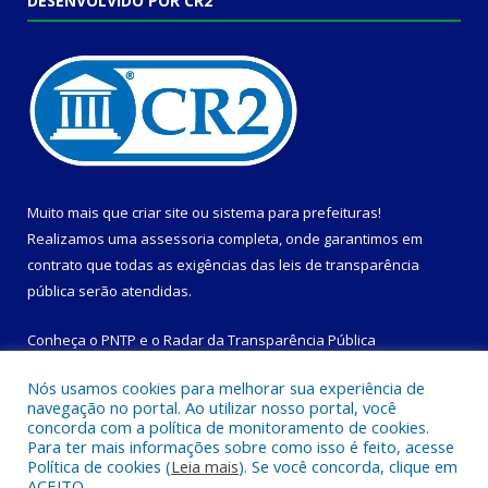
DESENVOLVIDO POR CR2
Muito mais que
criar site
ou
sistema para prefeituras
!
Realizamos uma
assessoria
completa, onde garantimos em
contrato que todas as exigências das
leis de transparência
pública
serão atendidas.
Conheça o
PNTP
e o
Radar da Transparência Pública
Nós usamos cookies para melhorar sua experiência de
navegação no portal. Ao utilizar nosso portal, você
concorda com a política de monitoramento de cookies.
Para ter mais informações sobre como isso é feito, acesse
Todos os direitos reservados a Prefeitura Municipal de
Política de cookies (
Leia mais
). Se você concorda, clique em
Magalhães Barata.
ACEITO.