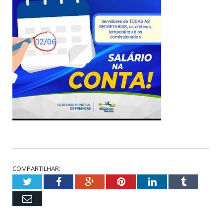
COMPARTILHAR:
Twitter
Facebook
Google+
Pinterest
LinkedIn
Tumblr
Email