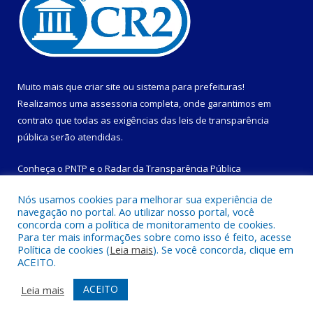
Muito mais que
criar site
ou
sistema para prefeituras
!
Realizamos uma
assessoria
completa, onde garantimos em
contrato que todas as exigências das
leis de transparência
pública
serão atendidas.
Conheça o
PNTP
e o
Radar da Transparência Pública
Nós usamos cookies para melhorar sua experiência de
navegação no portal. Ao utilizar nosso portal, você
concorda com a política de monitoramento de cookies.
Para ter mais informações sobre como isso é feito, acesse
Todos os direitos reservados a Prefeitura Municipal de
Política de cookies (
Leia mais
). Se você concorda, clique em
Magalhães Barata.
ACEITO.
Mapa do Site
Acessar Área Administrativa
ACEITO
Leia mais
Acessar Webmail