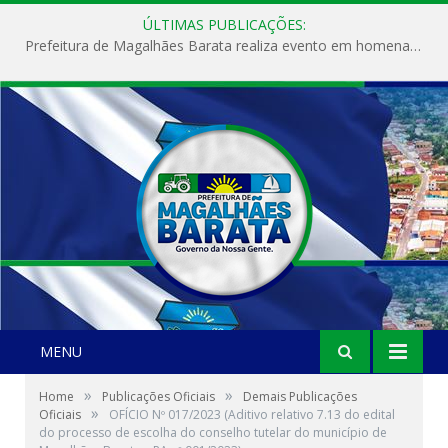
ÚLTIMAS PUBLICAÇÕES:
Prefeitura de Magalhães Barata realiza evento em homenagem ao Dia Internacional da Mulher
MENU
»
»
Home
Publicações Oficiais
Demais Publicações
»
Oficiais
OFÍCIO Nº 017/2023 (Aditivo relativo 7.13 do edital
do processo de escolha do conselho tutelar do município de