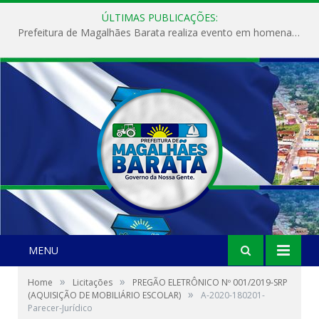
ÚLTIMAS PUBLICAÇÕES:
Prefeitura de Magalhães Barata realiza evento em homenagem ao Dia Internacional da Mulher
MENU
»
»
Home
Licitações
PREGÃO ELETRÔNICO Nº 001/2019-SRP
»
(AQUISIÇÃO DE MOBILIÁRIO ESCOLAR)
A-2020-180201-
Parecer-Jurídico