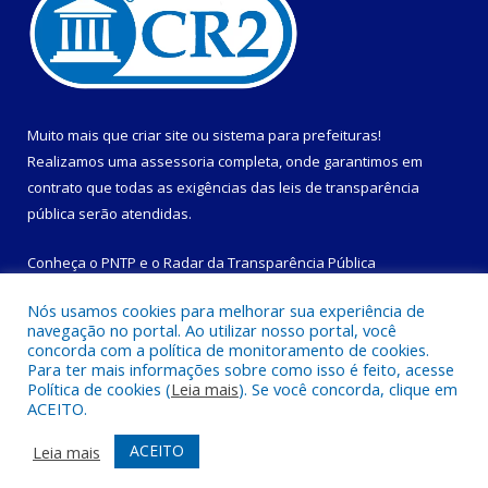
Muito mais que
criar site
ou
sistema para prefeituras
!
Realizamos uma
assessoria
completa, onde garantimos em
contrato que todas as exigências das
leis de transparência
pública
serão atendidas.
Conheça o
PNTP
e o
Radar da Transparência Pública
Nós usamos cookies para melhorar sua experiência de
navegação no portal. Ao utilizar nosso portal, você
concorda com a política de monitoramento de cookies.
Para ter mais informações sobre como isso é feito, acesse
Todos os direitos reservados a Prefeitura Municipal de
Política de cookies (
Leia mais
). Se você concorda, clique em
Magalhães Barata.
ACEITO.
Mapa do Site
Acessar Área Administrativa
ACEITO
Leia mais
Acessar Webmail