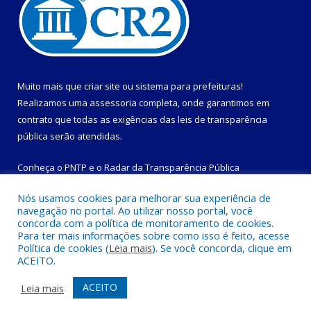
Muito mais que
criar site
ou
sistema para prefeituras
!
Realizamos uma
assessoria
completa, onde garantimos em
contrato que todas as exigências das
leis de transparência
pública
serão atendidas.
Conheça o
PNTP
e o
Radar da Transparência Pública
Nós usamos cookies para melhorar sua experiência de
navegação no portal. Ao utilizar nosso portal, você
concorda com a política de monitoramento de cookies.
Para ter mais informações sobre como isso é feito, acesse
Todos os direitos reservados a Prefeitura Municipal de
Política de cookies (
Leia mais
). Se você concorda, clique em
Magalhães Barata.
ACEITO.
Mapa do Site
Acessar Área Administrativa
ACEITO
Leia mais
Acessar Webmail