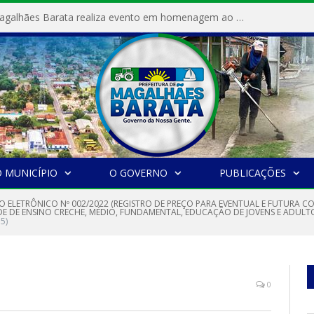
Prefeitura de Magalhães Barata realiza evento em homenagem ao Dia Internacional da Mulher
 MUNICÍPIO
O GOVERNO
PUBLICAÇÕES
O ELETRÔNICO Nº 002/2022 (REGISTRO DE PREÇO PARA EVENTUAL E FUTURA C
 DE ENSINO CRECHE, MÉDIO, FUNDAMENTAL, EDUCAÇÃO DE JOVENS E ADULTO
5)
0