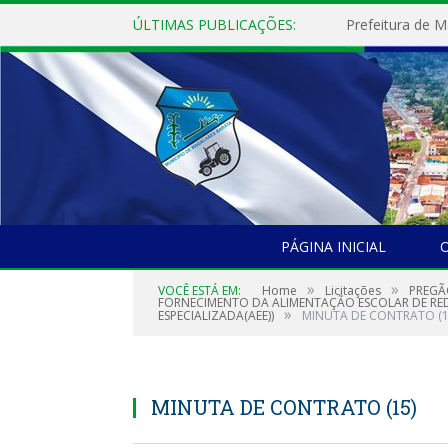
ÚLTIMAS PUBLICAÇÕES:
PÁGINA INICIAL
O
»
»
VOCÊ ESTÁ EM:
Home
Licitações
PREGÃ
FORNECIMENTO DA ALIMENTAÇÃO ESCOLAR DE REDE
»
ESPECIALIZADA(AEE))
MINUTA DE CONTRATO (1
MINUTA DE CONTRATO (15)