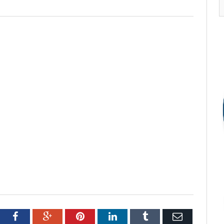
tter
Facebook
Google+
Pinterest
LinkedIn
Tumblr
Email