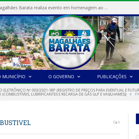
Prefeitura de Magalhães Barata realiza evento em homenagem ao Dia Internacional da Mulher
 MUNICÍPIO
O GOVERNO
PUBLICAÇÕES
O ELETRÔNICO Nº 003/2021-SRP (REGISTRO DE PREÇOS PARA EVENTUAL E FUT
»
COMBUSTÍVEIS, LUBRIFICANTES E RECARGA DE GÁS GLP E VASILHAMES))
P
BUSTIVEL
0