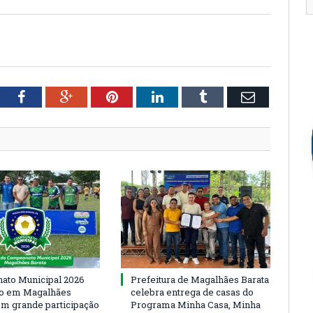
tter
Facebook
Google+
Pinterest
LinkedIn
Tumblr
Email
to Municipal 2026
Prefeitura de Magalhães Barata
io em Magalhães
celebra entrega de casas do
om grande participação
Programa Minha Casa, Minha