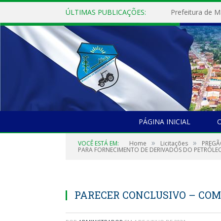
ÚLTIMAS PUBLICAÇÕES:
PÁGINA INICIAL
O
»
»
VOCÊ ESTÁ EM:
Home
Licitações
PREGÃ
PARA FORNECIMENTO DE DERIVADOS DO PETRÓLEO (
PARECER CONCLUSIVO – COM