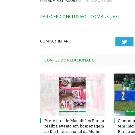
POR
ADMINISTRADOR
EM
4 DE JUNHO DE 2021
PARECER CONCLUSIVO - COMBUSTIVEL
COMPARTILHAR:
Twi
CONTEÚDO RELACIONADO
Prefeitura de Magalhães Barata
Campeona
realiza evento em homenagem
tem iníc
ao Dia Internacional da Mulher
Barata c