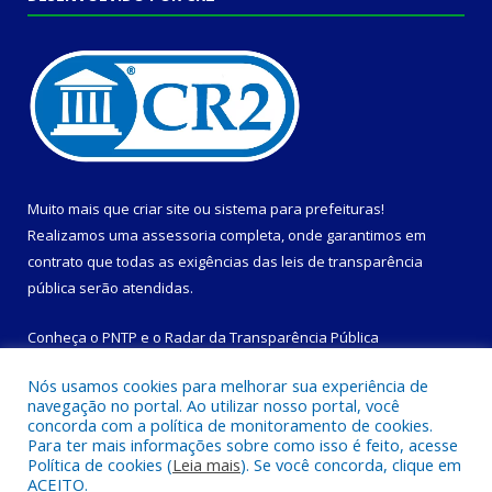
Muito mais que
criar site
ou
sistema para prefeituras
!
Realizamos uma
assessoria
completa, onde garantimos em
contrato que todas as exigências das
leis de transparência
pública
serão atendidas.
Conheça o
PNTP
e o
Radar da Transparência Pública
Nós usamos cookies para melhorar sua experiência de
navegação no portal. Ao utilizar nosso portal, você
concorda com a política de monitoramento de cookies.
Para ter mais informações sobre como isso é feito, acesse
Todos os direitos reservados a Prefeitura Municipal de
Política de cookies (
Leia mais
). Se você concorda, clique em
Magalhães Barata.
ACEITO.