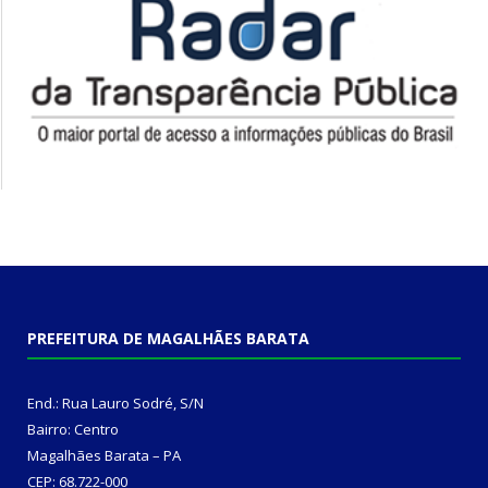
PREFEITURA DE MAGALHÃES BARATA
End.: Rua Lauro Sodré, S/N
Bairro: Centro
Magalhães Barata – PA
CEP: 68.722-000