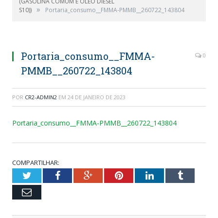
(GASOLINA COMUM E ÓLEO DIESEL
»
S10))
Portaria_consumo__FMMA-PMMB__260722_143804
Portaria_consumo__FMMA-
0
PMMB__260722_143804
POR
CR2-ADMIN2
EM
24 DE JANEIRO DE 2023
Portaria_consumo__FMMA-PMMB__260722_143804
COMPARTILHAR:
Twitter
Facebook
Google+
Pinterest
LinkedIn
Tumblr
Email