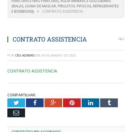
PERECÍVEIS E NÃO PERECÍVEIS, ÁGUA MINERAL E GULOSEIMAS
(BALAS, GOMA DE MASCAR, PIRULITOS, PIPOCAS, REFRIGERANTES
»
E BOMBONS))
CONTRATO ASSISTENCIA
CONTRATO ASSISTENCIA
0
POR
CR2-ADMIN5
EM
24 DE JANEIRO DE 2023
CONTRATO ASSISTENCIA
COMPARTILHAR:
Twitter
Facebook
Google+
Pinterest
LinkedIn
Tumblr
Email
CONTEÚDO RELACIONADO