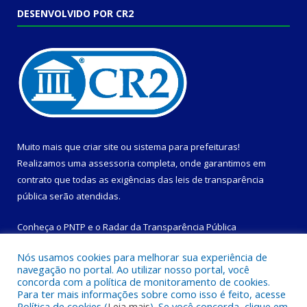
DESENVOLVIDO POR CR2
Muito mais que
criar site
ou
sistema para prefeituras
!
Realizamos uma
assessoria
completa, onde garantimos em
contrato que todas as exigências das
leis de transparência
pública
serão atendidas.
Conheça o
PNTP
e o
Radar da Transparência Pública
Nós usamos cookies para melhorar sua experiência de
navegação no portal. Ao utilizar nosso portal, você
concorda com a política de monitoramento de cookies.
Para ter mais informações sobre como isso é feito, acesse
Todos os direitos reservados a Prefeitura Municipal de
Política de cookies (
Leia mais
). Se você concorda, clique em