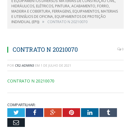
E EQUIPAMENTOS DIVERSOS: MATERIAIS DE CONSTRUÇÃO CIVIL,
HIDRÁULICOS, ELÉTRICOS, PINTURA, ACABAMENTO, FORRO,
MADEIRA E COBERTURA, FERRAGENS, EQUIPAMENTOS, MATERIAIS
E UTENSÍLIOS DE OFICINA, EQUIPAMENTOS DE PROTEÇÃO
»
INDIVIDUAL (EPI))
CONTRATO N 20210070
CONTRATO N 20210070
0
POR
CR2-ADMIN3
EM
1 DE JULHO DE 2021
CONTRATO N 20210070
COMPARTILHAR:
Twitter
Facebook
Google+
Pinterest
LinkedIn
Tumblr
Email