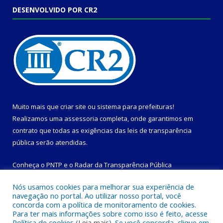
DESENVOLVIDO POR CR2
Muito mais que
criar site
ou
sistema para prefeituras
!
Realizamos uma
assessoria
completa, onde garantimos em
contrato que todas as exigências das
leis de transparência
pública
serão atendidas.
Conheça o
PNTP
e o
Radar da Transparência Pública
Nós usamos cookies para melhorar sua experiência de
navegação no portal. Ao utilizar nosso portal, você
concorda com a política de monitoramento de cookies.
Para ter mais informações sobre como isso é feito, acesse
Todos os direitos reservados a Prefeitura Municipal de
Política de cookies (
Leia mais
). Se você concorda, clique em