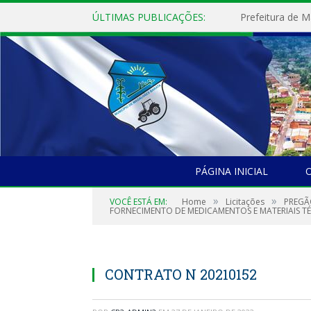
ÚLTIMAS PUBLICAÇÕES:
PÁGINA INICIAL
O
»
»
VOCÊ ESTÁ EM:
Home
Licitações
PREGÃ
FORNECIMENTO DE MEDICAMENTOS E MATERIAIS TÉ
CONTRATO N 20210152