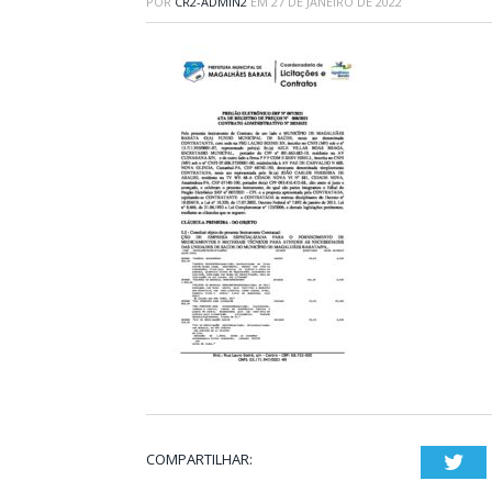
POR
CR2-ADMIN2
EM
27 DE JANEIRO DE 2022
COMPARTILHAR:
Twi