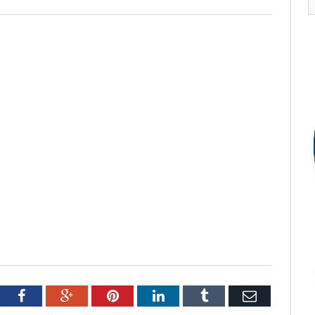
tter
Facebook
Google+
Pinterest
LinkedIn
Tumblr
Email