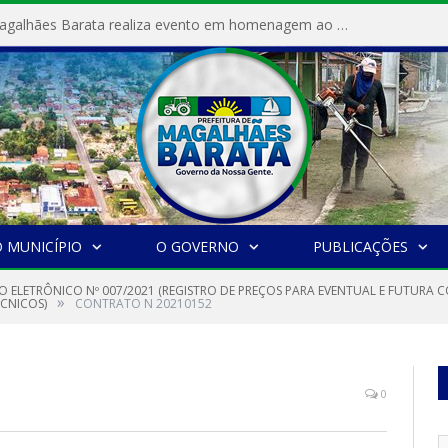
Prefeitura de Magalhães Barata realiza evento em homenagem ao Dia Internacional da Mulher
 MUNICÍPIO
O GOVERNO
PUBLICAÇÕES
O ELETRÔNICO Nº 007/2021 (REGISTRO DE PREÇOS PARA EVENTUAL E FUTURA 
»
CNICOS)
CONTRATO N 20210152
0