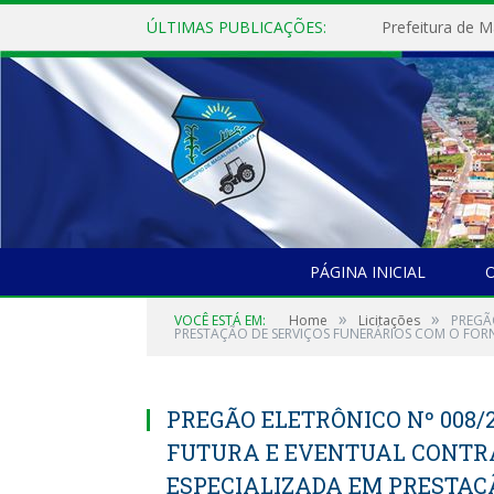
ÚLTIMAS PUBLICAÇÕES:
PÁGINA INICIAL
O
»
»
VOCÊ ESTÁ EM:
Home
Licitações
PREGÃ
PRESTAÇÃO DE SERVIÇOS FUNERÁRIOS COM O FOR
PREGÃO ELETRÔNICO Nº 008/
FUTURA E EVENTUAL CONTR
ESPECIALIZADA EM PRESTAÇ