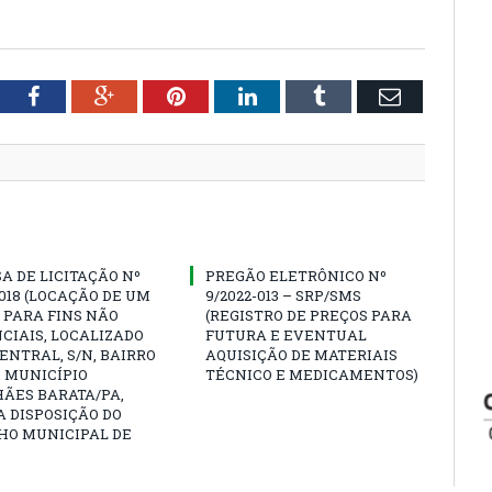
tter
Facebook
Google+
Pinterest
LinkedIn
Tumblr
Email
A DE LICITAÇÃO Nº
PREGÃO ELETRÔNICO Nº
0018 (LOCAÇÃO DE UM
9/2022-013 – SRP/SMS
 PARA FINS NÃO
(REGISTRO DE PREÇOS PARA
CIAIS, LOCALIZADO
FUTURA E EVENTUAL
CENTRAL, S/N, BAIRRO
AQUISIÇÃO DE MATERIAIS
 MUNICÍPIO
TÉCNICO E MEDICAMENTOS)
ÃES BARATA/PA,
A DISPOSIÇÃO DO
HO MUNICIPAL DE