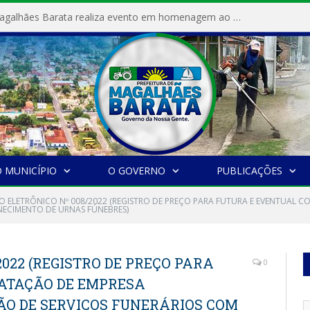
Prefeitura de Magalhães Barata realiza evento em homenagem ao Dia Internacional da Mulher
 MUNICÍPIO
O GOVERNO
PUBLICAÇÕES
O ELETRÔNICO Nº 008/2022 (REGISTRO DE PREÇO PARA FUTURA E EVENTUAL C
NECIMENTO DE URNAS FÚNEBRES)
2022 (REGISTRO DE PREÇO PARA
0
ATAÇÃO DE EMPRESA
ÃO DE SERVIÇOS FUNERÁRIOS COM