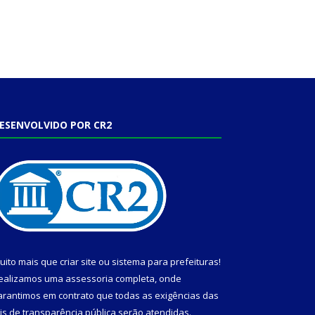
ESENVOLVIDO POR CR2
uito mais que
criar site
ou
sistema para prefeituras
!
ealizamos uma
assessoria
completa, onde
arantimos em contrato que todas as exigências das
eis de transparência pública
serão atendidas.