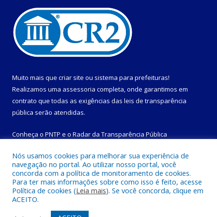
Muito mais que
criar site
ou
sistema para prefeituras
!
Realizamos uma
assessoria
completa, onde garantimos em
contrato que todas as exigências das
leis de transparência
pública
serão atendidas.
Conheça o
PNTP
e o
Radar da Transparência Pública
Nós usamos cookies para melhorar sua experiência de
navegação no portal. Ao utilizar nosso portal, você
concorda com a política de monitoramento de cookies.
Para ter mais informações sobre como isso é feito, acesse
Todos os direitos reservados a Prefeitura Municipal de
Política de cookies (
Leia mais
). Se você concorda, clique em
Magalhães Barata.
ACEITO.
Mapa do Site
Acessar Área Administrativa