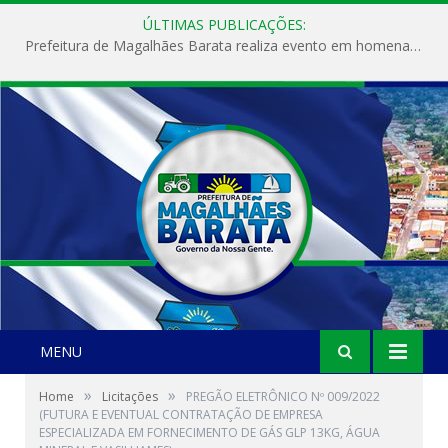
ÚLTIMAS PUBLICAÇÕES:
Prefeitura de Magalhães Barata realiza evento em homenagem ao Dia Internacional da Mulher
MENU
»
»
Home
Licitações
PREGÃO ELETRÔNICO Nº 009/2022
(FUTURA E EVENTUAL CONTRATAÇÃO DE EMPRESA
ESPECIALIZADA EM FORNECIMENTO DE GÁS GLP 13KG, ÁGUA