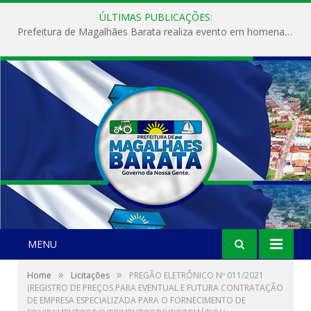
ÚLTIMAS PUBLICAÇÕES:
Prefeitura de Magalhães Barata realiza evento em homenagem ao Dia Internacional da Mulher
MENU
»
»
Home
Licitações
PREGÃO ELETRÔNICO Nº 011/2021
(REGISTRO DE PREÇOS PARA EVENTUAL E FUTURA CONTRATAÇÃO
DE EMPRESA ESPECIALIZADA PARA O FORNECIMENTO DE