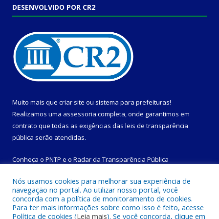
DESENVOLVIDO POR CR2
Muito mais que
criar site
ou
sistema para prefeituras
!
Realizamos uma
assessoria
completa, onde garantimos em
contrato que todas as exigências das
leis de transparência
pública
serão atendidas.
Conheça o
PNTP
e o
Radar da Transparência Pública
Nós usamos cookies para melhorar sua experiência de
navegação no portal. Ao utilizar nosso portal, você
concorda com a política de monitoramento de cookies.
Para ter mais informações sobre como isso é feito, acesse
Todos os direitos reservados a Prefeitura Municipal de
Política de cookies (
Leia mais
). Se você concorda, clique em