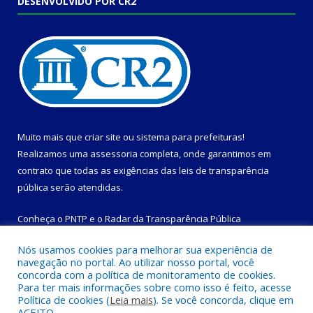
DESENVOLVIDO POR CR2
Muito mais que
criar site
ou
sistema para prefeituras
!
Realizamos uma
assessoria
completa, onde garantimos em
contrato que todas as exigências das
leis de transparência
pública
serão atendidas.
Conheça o
PNTP
e o
Radar da Transparência Pública
Nós usamos cookies para melhorar sua experiência de
navegação no portal. Ao utilizar nosso portal, você
concorda com a política de monitoramento de cookies.
Para ter mais informações sobre como isso é feito, acesse
Todos os direitos reservados a Prefeitura Municipal de
Política de cookies (
Leia mais
). Se você concorda, clique em
Magalhães Barata.
ACEITO.