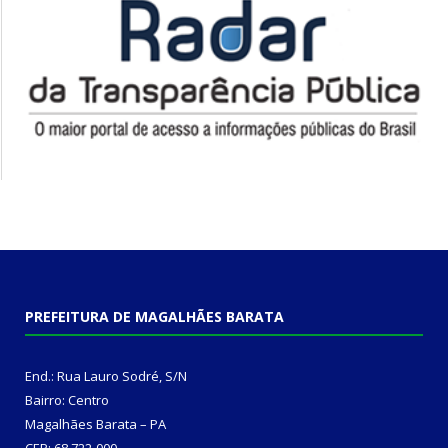
PREFEITURA DE MAGALHÃES BARATA
End.: Rua Lauro Sodré, S/N
Bairro: Centro
Magalhães Barata – PA
CEP: 68.722-000