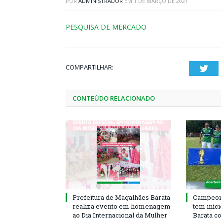
POR
ADMINISTRADOR
EM
1 DE MARÇO DE 2021
PESQUISA DE MERCADO
COMPARTILHAR:
Twi
CONTEÚDO RELACIONADO
Prefeitura de Magalhães Barata
Campeona
realiza evento em homenagem
tem iníc
ao Dia Internacional da Mulher
Barata c