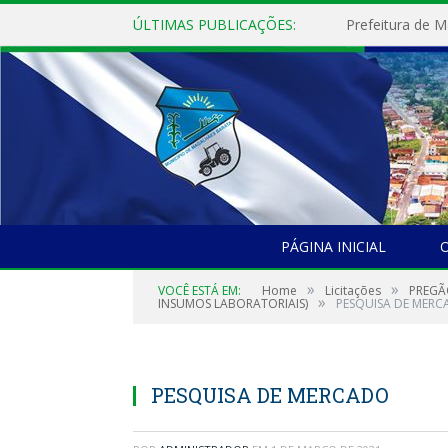
ÚLTIMAS PUBLICAÇÕES:
PÁGINA INICIAL
O
»
»
VOCÊ ESTÁ EM:
Home
Licitações
PREGÃ
»
INSUMOS LABORATORIAIS)
PESQUISA DE MER
PESQUISA DE MERCADO