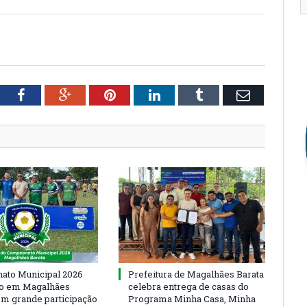
tter
Facebook
Google+
Pinterest
LinkedIn
Tumblr
Email
to Municipal 2026
Prefeitura de Magalhães Barata
io em Magalhães
celebra entrega de casas do
om grande participação
Programa Minha Casa, Minha