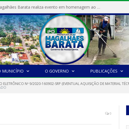
Prefeitura de Magalhães Barata realiza evento em homenagem ao Dia Internacional da Mulher
 MUNICÍPIO
O GOVERNO
PUBLICAÇÕES
O ELETRÔNICO Nº 9/2020-160902-SRP (EVENTUAL AQUISIÇÃO DE MATERIAL T
CADO
0