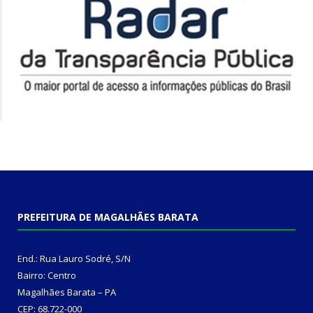
PREFEITURA DE MAGALHÃES BARATA
End.: Rua Lauro Sodré, S/N
Bairro: Centro
Magalhães Barata – PA
CEP: 68.722-000