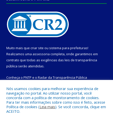
Muito mais que
criar site
ou
sistema para prefeituras
!
Realizamos uma
assessoria
completa, onde garantimos em
contrato que todas as exigências das
leis de transparência
pública
serão atendidas.
Conheça o
PNTP
e o
Radar da Transparência Pública
Nós usamos cookies para melhorar sua experiência de
navegação no portal. Ao utilizar nosso portal, você
concorda com a política de monitoramento de cookies.
Para ter mais informações sobre como isso é feito, acesse
Todos os direitos reservados a Prefeitura Municipal de
Política de cookies (
Leia mais
). Se você concorda, clique em
Magalhães Barata.
ACEITO.