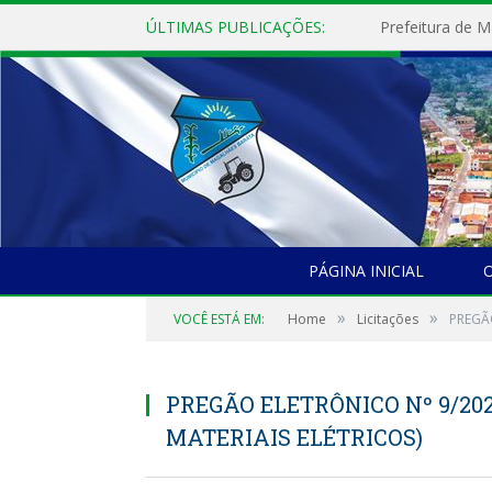
ÚLTIMAS PUBLICAÇÕES:
PÁGINA INICIAL
O
»
»
VOCÊ ESTÁ EM:
Home
Licitações
PREGÃO
PREGÃO ELETRÔNICO Nº 9/202
MATERIAIS ELÉTRICOS)