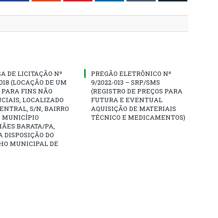
A DE LICITAÇÃO Nº
PREGÃO ELETRÔNICO Nº
0018 (LOCAÇÃO DE UM
9/2022-013 – SRP/SMS
 PARA FINS NÃO
(REGISTRO DE PREÇOS PARA
CIAIS, LOCALIZADO
FUTURA E EVENTUAL
CENTRAL, S/N, BAIRRO
AQUISIÇÃO DE MATERIAIS
 MUNICÍPIO
TÉCNICO E MEDICAMENTOS)
ÃES BARATA/PA,
A DISPOSIÇÃO DO
HO MUNICIPAL DE