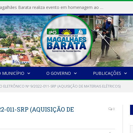
Prefeitura de Magalhães Barata realiza evento em homenagem ao Dia Internacional da Mulher
 MUNICÍPIO
O GOVERNO
PUBLICAÇÕES
 ELETRÔNICO Nº 9/2022-011-SRP (AQUISIÇÃO DE MATERIAIS ELÉTRICOS)
2-011-SRP (AQUISIÇÃO DE
0