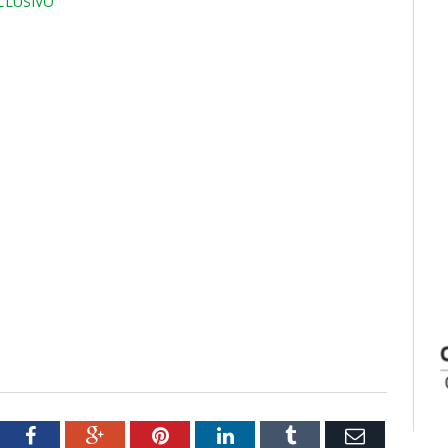
CLUSIVO
tter
Facebook
Google+
Pinterest
LinkedIn
Tumblr
Email