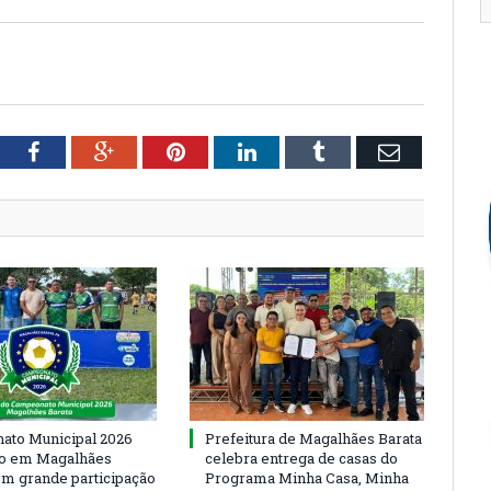
tter
Facebook
Google+
Pinterest
LinkedIn
Tumblr
Email
to Municipal 2026
Prefeitura de Magalhães Barata
io em Magalhães
celebra entrega de casas do
om grande participação
Programa Minha Casa, Minha