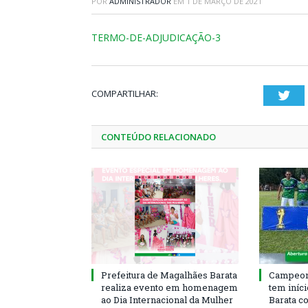
POR
ADMINISTRADOR
EM
1 DE MARÇO DE 2021
TERMO-DE-ADJUDICAÇÃO-3
COMPARTILHAR:
Twi
CONTEÚDO RELACIONADO
Prefeitura de Magalhães Barata
Campeona
realiza evento em homenagem
tem iníc
ao Dia Internacional da Mulher
Barata c