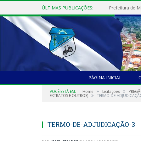
ÚLTIMAS PUBLICAÇÕES:
PÁGINA INICIAL
O
»
»
VOCÊ ESTÁ EM:
Home
Licitações
PREGÃ
»
EXTRATOS E OUTROS)
TERMO-DE-ADJUDICAÇÃ
TERMO-DE-ADJUDICAÇÃO-3