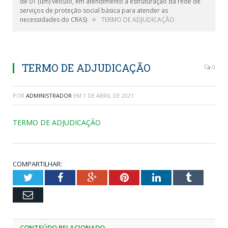
de 01 (um) veículo, em atendimento a estruturação da rede de
serviços de proteção social básica para atender as
»
necessidades do CRAS)
TERMO DE ADJUDICAÇÃO
TERMO DE ADJUDICAÇÃO
0
POR
ADMINISTRADOR
EM
1 DE ABRIL DE 2021
TERMO DE ADJUDICAÇÃO
COMPARTILHAR:
Twitter
Facebook
Google+
Pinterest
LinkedIn
Tumblr
Email
CONTEÚDO RELACIONADO