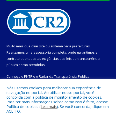
Muito mais que
criar site
ou
sistema para prefeituras
!
Realizamos uma
assessoria
completa, onde garantimos em
contrato que todas as exigências das
leis de transparência
pública
serão atendidas.
Conheça o
PNTP
e o
Radar da Transparência Pública
Nós usamos cookies para melhorar sua experiência de
navegação no portal. Ao utilizar nosso portal, você
concorda com a política de monitoramento de cookies.
Para ter mais informações sobre como isso é feito, acesse
Todos os direitos reservados a Prefeitura Municipal de
Política de cookies (
Leia mais
). Se você concorda, clique em
Magalhães Barata.
ACEITO.