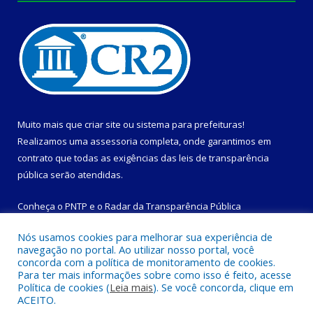
Muito mais que
criar site
ou
sistema para prefeituras
!
Realizamos uma
assessoria
completa, onde garantimos em
contrato que todas as exigências das
leis de transparência
pública
serão atendidas.
Conheça o
PNTP
e o
Radar da Transparência Pública
Nós usamos cookies para melhorar sua experiência de
navegação no portal. Ao utilizar nosso portal, você
concorda com a política de monitoramento de cookies.
Para ter mais informações sobre como isso é feito, acesse
Todos os direitos reservados a Prefeitura Municipal de
Política de cookies (
Leia mais
). Se você concorda, clique em
Magalhães Barata.
ACEITO.