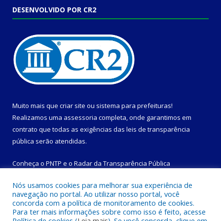
DESENVOLVIDO POR CR2
Muito mais que
criar site
ou
sistema para prefeituras
!
Realizamos uma
assessoria
completa, onde garantimos em
contrato que todas as exigências das
leis de transparência
pública
serão atendidas.
Conheça o
PNTP
e o
Radar da Transparência Pública
Nós usamos cookies para melhorar sua experiência de
navegação no portal. Ao utilizar nosso portal, você
concorda com a política de monitoramento de cookies.
Para ter mais informações sobre como isso é feito, acesse
Todos os direitos reservados a Prefeitura Municipal de
Política de cookies (
Leia mais
). Se você concorda, clique em