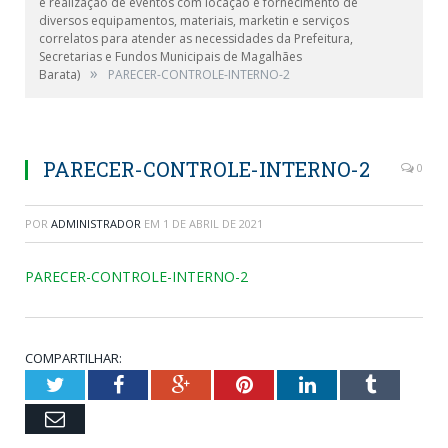
e realização de eventos com locação e fornecimento de
diversos equipamentos, materiais, marketin e serviços
correlatos para atender as necessidades da Prefeitura,
Secretarias e Fundos Municipais de Magalhães
»
Barata)
PARECER-CONTROLE-INTERNO-2
PARECER-CONTROLE-INTERNO-2
0
POR
ADMINISTRADOR
EM
1 DE ABRIL DE 2021
PARECER-CONTROLE-INTERNO-2
COMPARTILHAR:
Twitter
Facebook
Google+
Pinterest
LinkedIn
Tumblr
Email